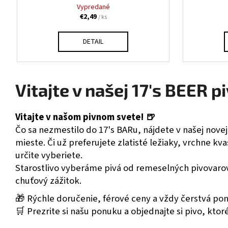
Vypredané
€2,49
/ ks
DETAIL
Vitajte v našej 17's BEER p
Vitajte v našom pivnom svete! 🍺
Čo sa nezmestilo do 17's BARu, nájdete v našej nove
mieste. Či už preferujete zlatisté ležiaky, vrchne k
určite vyberiete.
Starostlivo vyberáme pivá od remeselných pivovarov 
chuťový zážitok.
🎁 Rýchle doručenie, férové ceny a vždy čerstvá po
🛒 Prezrite si našu ponuku a objednajte si pivo, ktoré