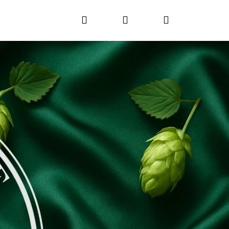
Hľadať
Prihlásenie
Nákupný
Nasledujúc
košík
Nasledujúce