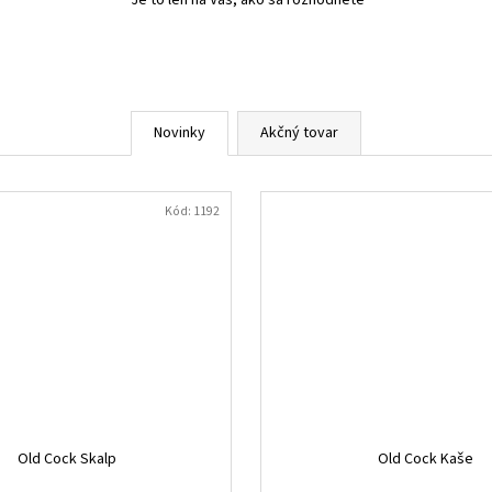
Je to len na Vás, ako sa rozhodnete
Novinky
Akčný tovar
Kód:
1192
Old Cock Skalp
Old Cock Kaše