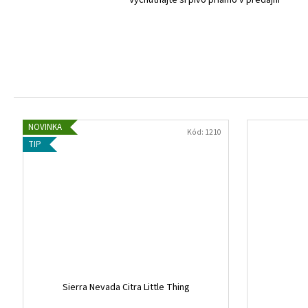
Vychutnajte si pivo priamo v predajni
NOVINKA
Kód:
1210
TIP
Sierra Nevada Citra Little Thing