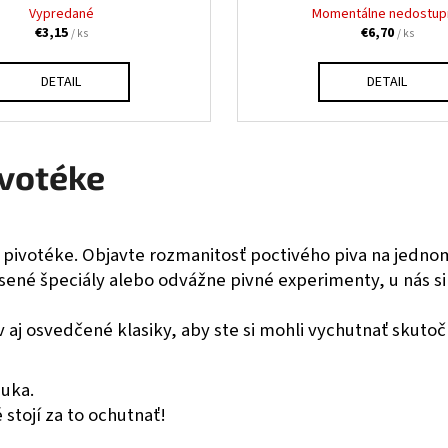
Vypredané
Momentálne nedostup
€3,15
€6,70
/ ks
/ ks
DETAIL
DETAIL
ivotéke
j pivotéke. Objavte rozmanitosť poctivého piva na jedno
vasené špeciály alebo odvážne pivné experimenty, u nás si
aj osvedčené klasiky, aby ste si mohli vychutnať skuto
nuka.
 stojí za to ochutnať!