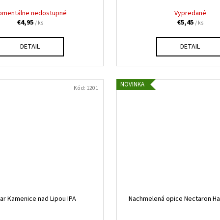
omentálne nedostupné
Vypredané
€4,95
€5,45
/ ks
/ ks
DETAIL
DETAIL
NOVINKA
Kód:
1201
ar Kamenice nad Lipou IPA
Nachmelená opice Nectaron Haz