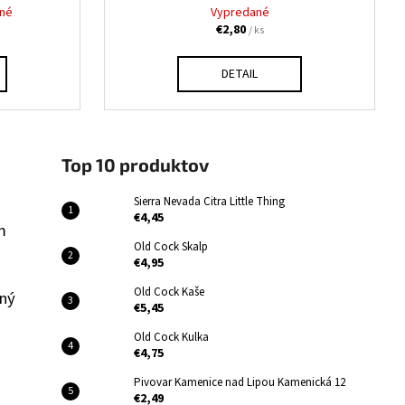
né
Vypredané
€2,80
/ ks
DETAIL
Top 10 produktov
Sierra Nevada Citra Little Thing
€4,45
m
Old Cock Skalp
€4,95
Old Cock Kaše
čný
€5,45
Old Cock Kulka
€4,75
Pivovar Kamenice nad Lipou Kamenická 12
€2,49