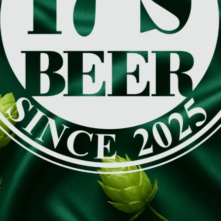
OLD COCK SKALP
OLD COCK KAŠE
€4,95
€5,45