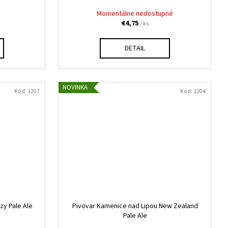
Momentálne nedostupné
€4,75
/ ks
DETAIL
NOVINKA
Kód:
1207
Kód:
1204
y Pale Ale
Pivovar Kamenice nad Lipou New Zealand
Pale Ale