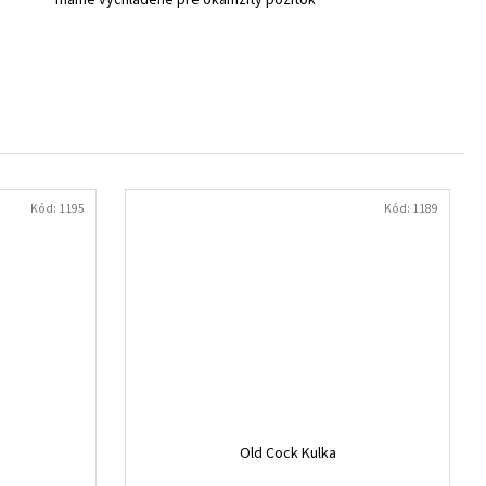
máme vychladené pre okamžitý požitok
Kód:
1195
Kód:
1189
Old Cock Kulka