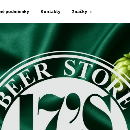
né podmienky
Kontakty
Značky
Čo potrebujete nájsť?
HĽADAŤ
Odporúčame