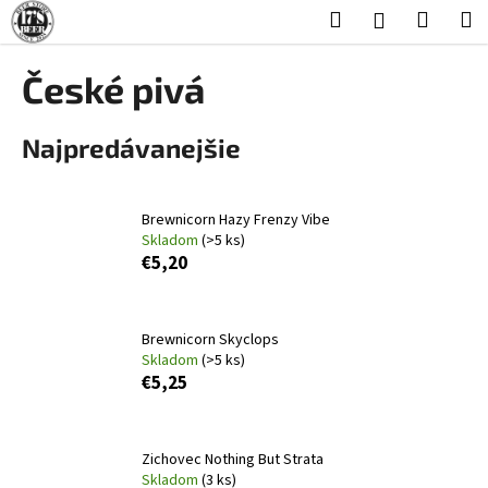
K
Prejsť
Hľadať
Nákup
M
Prihlásenie
na
o
obsah
Späť
Späť
košík
š
České pivá
í
Č
k
Najpredávanejšie
o
p
o
Brewnicorn Hazy Frenzy Vibe
t
Skladom
(>5 ks)
r
€5,20
e
b
Brewnicorn Skyclops
u
Skladom
(>5 ks)
j
€5,25
e
t
e
Zichovec Nothing But Strata
Skladom
(3 ks)
n