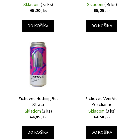
č
d
Skladom
(>5 ks)
Skladom
(>5 ks)
v
a
u
€5,20
€5,25
/ ks
/ ks
m
k
e
t
DO KOŠÍKA
DO KOŠÍKA
o
OLD
v
COCK
SKALP
€4,95
Zichovec Nothing But
Zichovec Veni Vidi
Strata
Peacharine
Skladom
(3 ks)
Skladom
(3 ks)
€4,85
€4,50
/ ks
/ ks
DO KOŠÍKA
DO KOŠÍKA