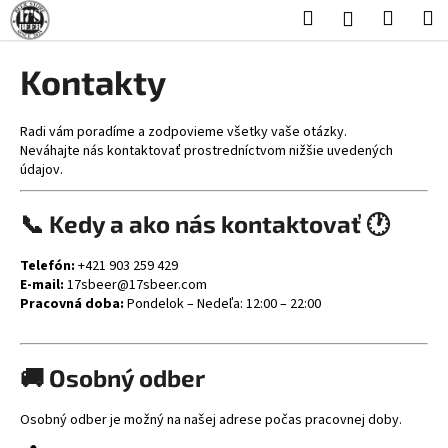
K
Prejsť
Hľadať
Nákup
M
Prihlásenie
na
o
obsah
Späť
Späť
košík
š
Kontakty
í
Č
k
o
Radi vám poradíme a zodpovieme všetky vaše otázky.
Neváhajte nás kontaktovať prostredníctvom nižšie uvedených
p
údajov.
o
t
📞 Kedy a ako nás kontaktovať 🕐
r
e
Telefón:
+421 903 259 429
E-mail:
17sbeer
@17sbeer.com
b
Pracovná doba:
Pondelok – Nedeľa: 12:00 – 22:00
u
j
e
🚚 Osobný odber
t
e
Osobný odber je možný na našej adrese počas pracovnej doby.
n