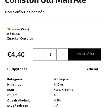
je
á
0,0
z
j
P
ivo s dušou jazier a hôr
5
s
hviezdičiek.
ť
Skladom
(5 ks)
?
Kód:
342
Značka:
Coniston
€4,40
DO KOŠÍKA
HĽADAŤ
Jednotková
cena:
Opýtať sa
Zdieľať
O
Kategória
:
Britské pivá
d
Hmotnosť
:
0.85 kg
p
EAN
:
5060222430110
o
Objem
:
0,5 l
r
Obsah alkoholu
:
4,8%
ú
Stupňovitosť
:
12°