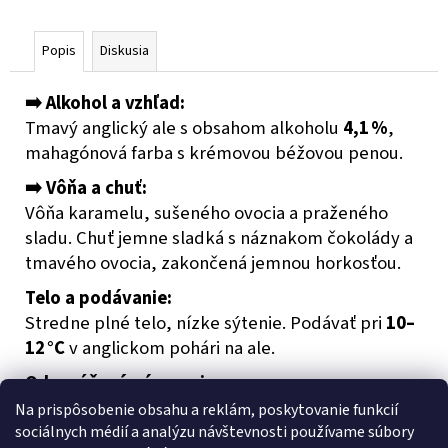
č
a
m
Popis
Diskusia
e
➡️ Alkohol a vzhľad:
Tmavý anglický ale s obsahom alkoholu
4,1 %
,
PIVOVAR
KAMENICE
mahagónová farba s krémovou béžovou penou.
NAD
LIPOU
➡️ Vôňa a chuť:
KAMENICKÁ
Vôňa karamelu, sušeného ovocia a praženého
12
sladu. Chuť jemne sladká s náznakom čokolády a
€2,49
tmavého ovocia, zakončená jemnou horkosťou.
Telo a podávanie:
Stredne plné telo, nízke sýtenie. Podávať pri
10–
12 °C
v anglickom pohári na ale.
Odporúčané párovanie:
Skvele ladí s hovädzím duseným mäsom,
Na prispôsobenie obsahu a reklám, poskytovanie funkcií
pečenými jedlami, zrelým syrom a orechovými
sociálnych médií a analýzu návštevnosti používame súbory