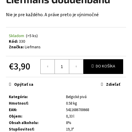
je
á
0,0
z
j
Nie je pre každého. A práve preto je výnimočné
5
s
hviezdičiek.
ť
Skladom
(>5 ks)
?
Kód:
330
Značka:
Liefmans
€3,90
DO KOŠÍKA
HĽADAŤ
Jednotková
cena:
Opýtať sa
Zdieľať
O
Kategória
:
Belgické pivá
d
Hmotnosť
:
0.58 kg
p
EAN
:
5411686700668
o
Objem
:
0,33 l
r
Obsah alkoholu
:
8%
ú
Stupňovitosť
:
19,3°