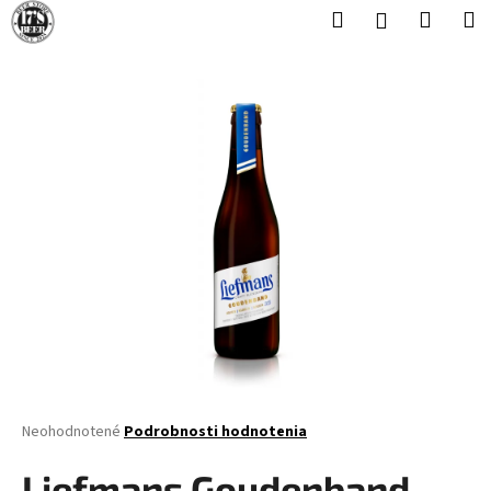
K
Prejsť
Hľadať
Nákup
M
Prihlásenie
na
o
obsah
Späť
Späť
košík
š
í
Č
k
o
p
o
t
r
e
b
u
j
e
t
Priemerné
Neohodnotené
Podrobnosti hodnotenia
hodnotenie
e
produktu
Liefmans Goudenband
n