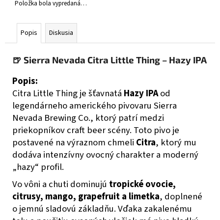
č
Položka bola vypredaná…
a
m
Popis
Diskusia
e
🍺 Sierra Nevada
Citra Little Thing
– Hazy IPA
PIVOVAR
KAMENICE
NAD
Popis:
LIPOU
Citra Little Thing je šťavnatá
Hazy IPA
od
KAMENICKÁ
12
legendárneho amerického pivovaru
Sierra
Nevada Brewing Co.
, ktorý patrí medzi
€2,49
priekopníkov craft beer scény. Toto pivo je
postavené na výraznom chmeli
Citra
, ktorý mu
dodáva intenzívny ovocný charakter a moderný
„hazy“ profil.
Vo vôni a chuti dominujú
tropické ovocie,
citrusy, mango, grapefruit a limetka
, doplnené
o jemnú sladovú základňu. Vďaka zakalenému