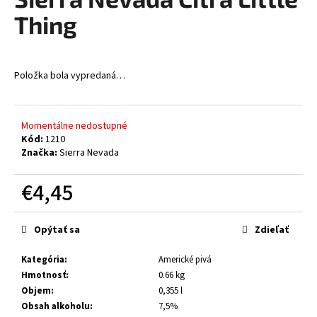
je
á
0,0
Thing
z
j
5
s
hviezdičiek.
ť
Položka bola vypredaná…
?
Momentálne nedostupné
Kód:
1210
Značka:
Sierra Nevada
HĽADAŤ
€4,45
Jednotková
cena:
O
Opýtať sa
Zdieľať
d
p
Kategória
:
Americké pivá
o
Hmotnosť
:
0.66 kg
r
Objem
:
0,355 l
ú
Obsah alkoholu
:
7,5%