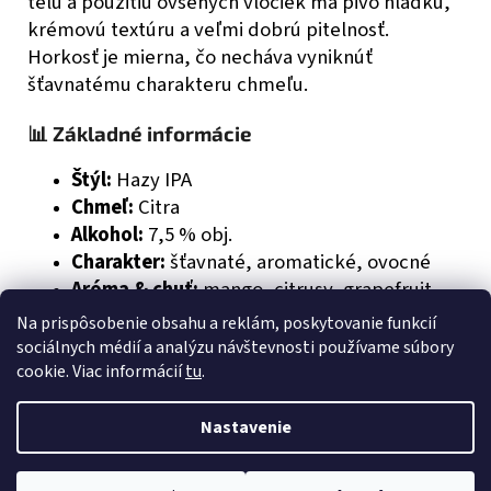
telu a použitiu ovsených vločiek má pivo hladkú,
krémovú textúru a veľmi dobrú pitelnosť.
Horkosť je mierna, čo necháva vyniknúť
šťavnatému charakteru chmeľu.
📊 Základné informácie
Štýl:
Hazy IPA
Chmeľ:
Citra
Alkohol:
7,5 % obj.
Charakter:
šťavnaté, aromatické, ovocné
Aróma & chuť:
mango, citrusy, grapefruit,
limetka
Na prispôsobenie obsahu a reklám, poskytovanie funkcií
Telo:
stredné, krémové, zakalené
sociálnych médií a analýzu návštevnosti používame súbory
Horkosť:
nízka až stredná
cookie. Viac informácií
tu
.
Nastavenie
Z
Vytvoril Shoptet
á
Copyright 2026
17's BEER
. Všetky práva vyhradené.
Upraviť