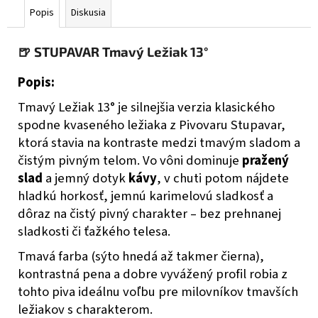
č
Popis
Diskusia
a
m
e
🍺 STUPAVAR Tmavý Ležiak 13°
Popis:
OLD
COCK
Tmavý Ležiak 13° je silnejšia verzia klasického
SKALP
spodne kvaseného ležiaka z Pivovaru Stupavar,
€4,95
ktorá stavia na kontraste medzi tmavým sladom a
čistým pivným telom. Vo vôni dominuje
pražený
slad
a jemný dotyk
kávy
, v chuti potom nájdete
hladkú horkosť, jemnú kari­melovú sladkosť a
dôraz na čistý pivný charakter – bez prehnanej
sladkosti či ťažkého telesa.
Tmavá farba (sýto hnedá až takmer čierna),
kontrastná pena a dobre vyvážený profil robia z
tohto piva ideálnu voľbu pre milovníkov tmavších
ležiakov s charakterom.