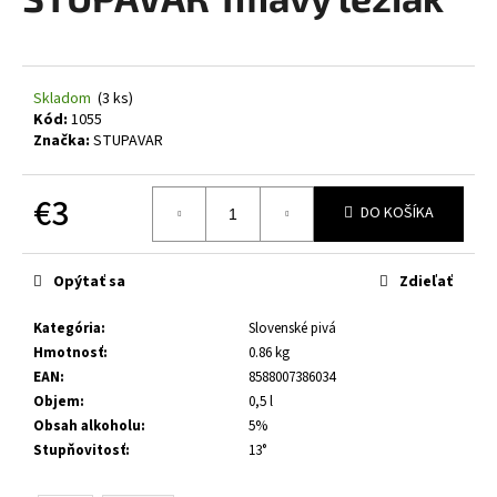
je
á
0,0
z
j
5
s
hviezdičiek.
Skladom
(3 ks)
ť
Kód:
1055
?
Značka:
STUPAVAR
€3
DO KOŠÍKA
Jednotková
HĽADAŤ
cena:
Opýtať sa
Zdieľať
Kategória
:
Slovenské pivá
O
Hmotnosť
:
0.86 kg
d
EAN
:
8588007386034
p
Objem
:
0,5 l
o
Obsah alkoholu
:
5%
r
Stupňovitosť
:
13°
ú