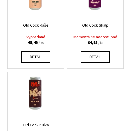
p
s
á
r
p
j
o
r
s
d
Old Cock Kaše
Old Cock Skalp
o
ť
u
d
?
Vypredané
Momentálne nedostupné
k
u
€5,45
€4,95
/ ks
/ ks
t
k
o
t
DETAIL
DETAIL
v
o
HĽADAŤ
v
O
d
p
o
r
ú
Old Cock Kulka