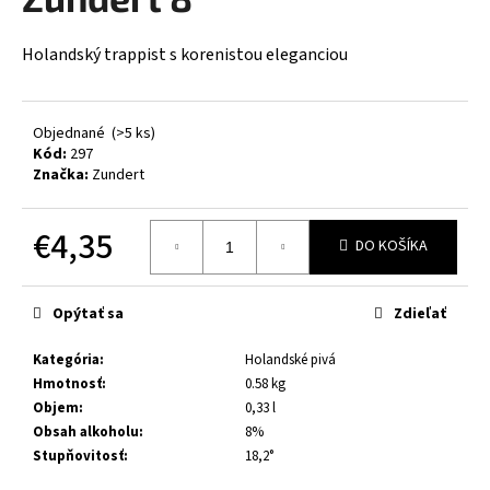
je
á
0,0
z
j
Holandský trappist s korenistou eleganciou
5
s
hviezdičiek.
ť
Objednané
(>5 ks)
?
Kód:
297
Značka:
Zundert
€4,35
DO KOŠÍKA
HĽADAŤ
Jednotková
cena:
Opýtať sa
Zdieľať
O
Kategória
:
Holandské pivá
d
Hmotnosť
:
0.58 kg
p
Objem
:
0,33 l
o
Obsah alkoholu
:
8%
r
Stupňovitosť
:
18,2°
ú