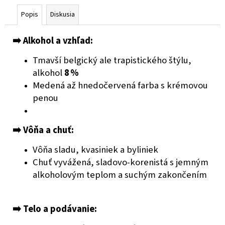
č
a
Popis
Diskusia
m
e
➡️
Alkohol a vzhľad:
Tmavší belgický ale trapistického štýlu,
PIVOVAR
alkohol
8 %
KAMENICE
NAD
Medená až hnedočervená farba s krémovou
LIPOU
penou
IPA
€3,15
➡️
Vôňa a chuť:
Vôňa sladu, kvasiniek a byliniek
Chuť vyvážená, sladovo-korenistá s jemným
alkoholovým teplom a suchým zakončením
➡️
Telo a podávanie: