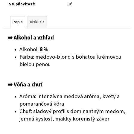
č
Stupňovitosť
:
18°
a
m
e
Popis
Diskusia
➡️ Alkohol a vzhľad
SIERRA
NEVADA
CITRA
Alkohol:
8 %
LITTLE
Farba: medovo-blond s bohatou krémovou
THING
bielou penou
€4,45
➡️ Vôňa a chuť
Aróma: intenzívna medová aróma, kvety a
pomarančová kôra
Chuť: sladový profil s dominantným medom,
jemná kyslosť, mäkký korenistý záver