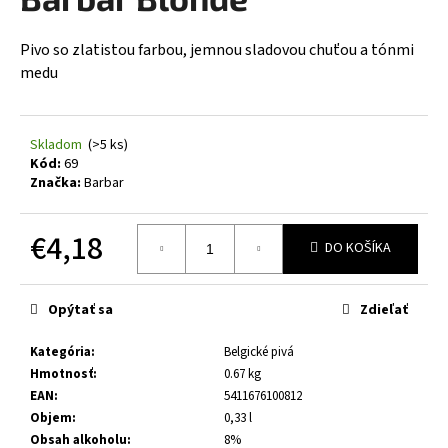
je
á
0,0
z
j
Pivo so zlatistou farbou, jemnou sladovou chuťou a tónmi
5
medu
s
hviezdičiek.
ť
?
Skladom
(>5 ks)
Kód:
69
Značka:
Barbar
HĽADAŤ
€4,18
DO KOŠÍKA
Jednotková
cena:
Opýtať sa
Zdieľať
O
d
Kategória
:
Belgické pivá
p
Hmotnosť
:
0.67 kg
o
EAN
:
5411676100812
r
Objem
:
0,33 l
ú
Obsah alkoholu
:
8%