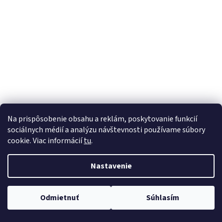
á
j
s
ť
?
HĽADAŤ
Na prispôsobenie obsahu a reklám, poskytovanie funkcií
sociálnych médií a analýzu návštevnosti používame súbory
cookie. Viac informácií
tu
.
O
Nastavenie
d
p
o
Odmietnuť
Súhlasím
r
ú