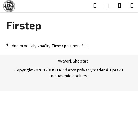
K
Prejsť
Hľadať
Nákup
M
Prihlásenie
na
o
obsah
Späť
Späť
košík
š
Firstep
í
Č
k
o
Žiadne produkty značky
Firstep
sa nenašli...
p
o
Z
Vytvoril Shoptet
t
á
Copyright 2026
17's BEER
. Všetky práva vyhradené.
Upraviť
r
p
nastavenie cookies
e
ä
b
t
u
i
j
e
e
t
e
n