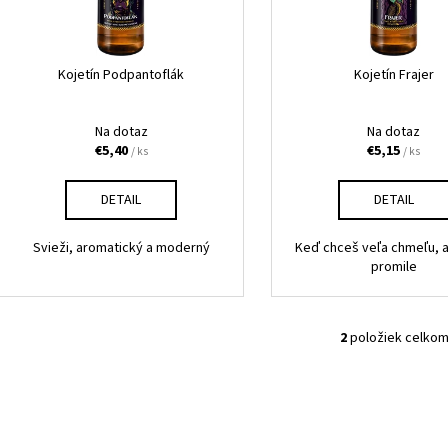
OLD COCK SKALP
OLD COCK KAŠE
o
r
€4,95
€5,45
d
o
u
d
Kojetín Podpantoflák
Kojetín Frajer
k
u
t
k
Na dotaz
Na dotaz
o
€5,40
€5,15
t
/ ks
/ ks
v
o
DETAIL
DETAIL
v
Svieži, aromatický a moderný
Keď chceš veľa chmeľu, 
promile
2
položiek celko
O
v
l
á
d