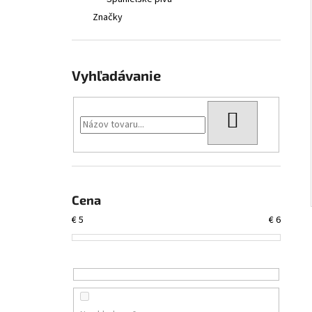
SIERRA NEVADA CITRA LITTLE THING
Značky
€4,45
Vyhľadávanie
HĽADAŤ
Cena
€
5
€
6