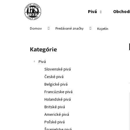
K
Prejsť
na
o
Pivá
Obchod
obsah
Späť
Späť
š
do
do
í
Domov
Predávané značky
Kojetín
obchodu
obchodu
k
B
o
Preskočiť
Kategórie
č
kategórie
n
Pivá
ý
Slovenské pivá
p
České pivá
a
Belgické pivá
n
Francúzske pivá
e
Holandské pivá
l
Britské pivá
Americké pivá
Poľské pivá
Španielske pivá