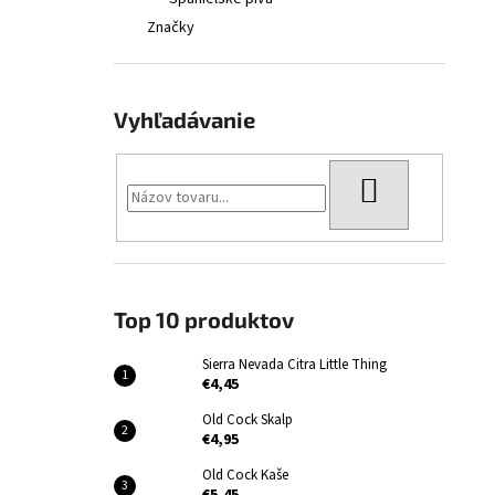
SIERRA NEVADA CITRA LITTLE THING
Značky
€4,45
Vyhľadávanie
HĽADAŤ
Top 10 produktov
Sierra Nevada Citra Little Thing
€4,45
Old Cock Skalp
€4,95
Old Cock Kaše