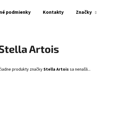
né podmienky
Kontakty
Značky
Čo potrebujete nájsť?
Stella Artois
HĽADAŤ
Žiadne produkty značky
Stella Artois
sa nenašli...
Odporúčame