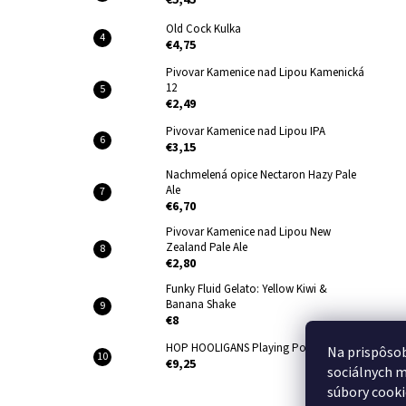
€5,45
Old Cock Kulka
€4,75
Pivovar Kamenice nad Lipou Kamenická
12
€2,49
Pivovar Kamenice nad Lipou IPA
€3,15
Nachmelená opice Nectaron Hazy Pale
Ale
€6,70
Pivovar Kamenice nad Lipou New
Zealand Pale Ale
€2,80
Funky Fluid Gelato: Yellow Kiwi &
Banana Shake
€8
HOP HOOLIGANS Playing Possum
Na prispôsob
€9,25
sociálnych m
súbory cooki