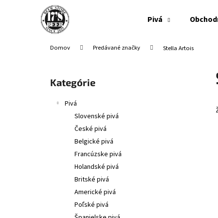
K
Prejsť
na
o
Pivá
Obchod
obsah
Späť
Späť
š
do
do
í
Domov
Predávané značky
Stella Artois
obchodu
obchodu
k
B
o
Preskočiť
Kategórie
č
kategórie
n
Pivá
ý
Slovenské pivá
p
České pivá
a
Belgické pivá
n
Francúzske pivá
e
Holandské pivá
l
Britské pivá
Americké pivá
Poľské pivá
Španielske pivá