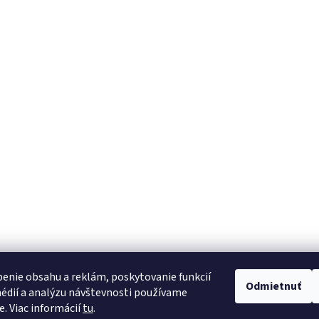
enie obsahu a reklám, poskytovanie funkcií
Odmietnuť
édií a analýzu návštevnosti používame
e. Viac informácií
tu
.