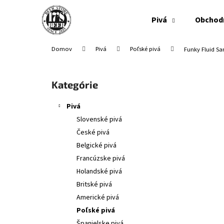
K
Prejsť
na
o
Pivá
Obchod
obsah
Späť
Späť
š
do
do
í
Domov
Pivá
Poľské pivá
Funky Fluid S
obchodu
obchodu
k
B
o
Preskočiť
Kategórie
č
kategórie
n
Pivá
ý
Slovenské pivá
p
České pivá
a
Belgické pivá
n
Francúzske pivá
e
Holandské pivá
l
Britské pivá
Americké pivá
Poľské pivá
Španielske pivá