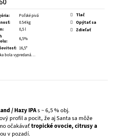
60
otková
Tlač
ória
:
Poľské pivá
Opýtať sa
nosť
:
0.54 kg
m
:
0,5 l
Zdieľať
h
6,5%
olu
:
ňovitosť
:
16,5°
ka bola vypredaná…
and / Hazy IPA
s ~ 6,5 % obj.
vý profil a pocit, že aj Santa sa môže
žno očakávať
tropické ovocie, citrusy a
ťou v pozadí.