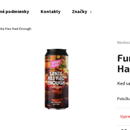
né podmienky
Kontakty
Značky
anta Has Had Enough
Čo potrebujete nájsť?
Prieme
Neoho
hodnot
produk
HĽADAŤ
Fu
je
0,0
Ha
z
5
Odporúčame
hviezdi
Keď sa
Položk
Vypr