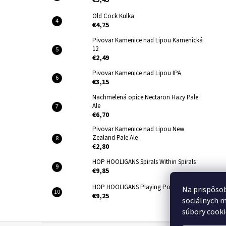
€5,45
Old Cock Kulka
€4,75
Pivovar Kamenice nad Lipou Kamenická
12
€2,49
Pivovar Kamenice nad Lipou IPA
€3,15
Nachmelená opice Nectaron Hazy Pale
Ale
€6,70
Pivovar Kamenice nad Lipou New
Zealand Pale Ale
€2,80
HOP HOOLIGANS Spirals Within Spirals
€9,85
HOP HOOLIGANS Playing Possum
Na prispôsob
€9,25
sociálnych m
súbory cooki