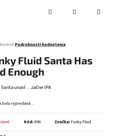
Hľadať
Prihlásenie
Nákupný
košík
rné
dnotené
Podrobnosti hodnotenia
enie
tu
nky Fluid Santa Has
d Enough
čiek.
 Santa unaví… začne IPA
a bola vypredaná…
Nasledujúce
edané
Kód:
896
Značka:
Funky Fluid