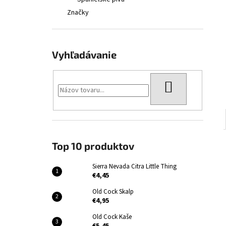
SIERRA NEVADA CITRA LITTLE THING
Značky
€4,45
Vyhľadávanie
HĽADAŤ
Top 10 produktov
Sierra Nevada Citra Little Thing
€4,45
Old Cock Skalp
€4,95
Old Cock Kaše