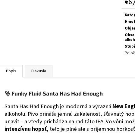
€6,
OLD COCK SKALP
OLD COCK KAŠE
Jedn
€4,95
€5,45
cena:
Kateg
Hmot
Obje
Obsa
alkoh
Stup
Polož
Popis
Diskusia
🎅 Funky Fluid Santa Has Had Enough
Santa Has Had Enough je moderná a výrazná
New Engl
alkoholu.
Pivo prináša jemnú zakalenosť, šťavnatý hopo
unaviť – a vtedy prichádza na rad táto IPA.
Vo vôni mo
intenzívnu hopsť
, telo je plné ale s príjemnou horkos