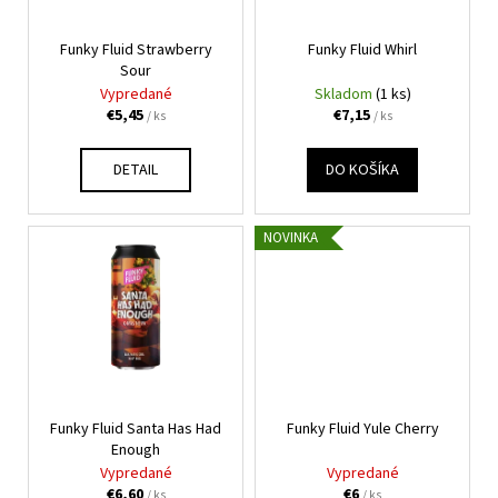
o
r
á
d
Funky Fluid Strawberry
Funky Fluid Whirl
o
j
u
Sour
d
s
Vypredané
Skladom
(1 ks)
k
u
ť
€5,45
€7,15
/ ks
/ ks
t
k
?
o
t
DETAIL
DO KOŠÍKA
v
o
v
NOVINKA
HĽADAŤ
O
d
p
o
Funky Fluid Santa Has Had
Funky Fluid Yule Cherry
r
Enough
Vypredané
Vypredané
ú
€6,60
€6
/ ks
/ ks