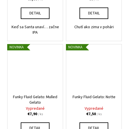
č
a
m
DETAIL
DETAIL
e
Keď sa Santa unaví… začne
Chutí ako zima v pohári
IPA
PIVOVAR
KAMENICE
NAD
NOVINKA
NOVINKA
LIPOU
IPA
€3,15
Funky Fluid Gelato: Mulled
Funky Fluid Gelato: Notte
Gelato
Vypredané
Vypredané
€7,90
€7,50
/ ks
/ ks
DETAIL
DETAIL