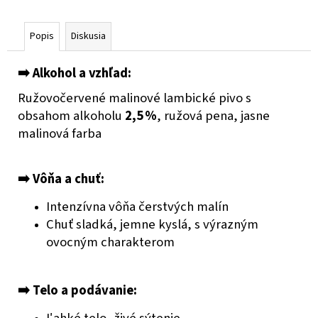
č
a
m
Popis
Diskusia
e
➡️
Alkohol a vzhľad:
PIVOVAR
Ružovočervené malinové lambické pivo s
KAMENICE
obsahom alkoholu
2,5 %
, ružová pena, jasne
NAD
LIPOU
malinová farba
KAMENICKÁ
12
€2,49
➡️
Vôňa a chuť:
Intenzívna vôňa čerstvých malín
Chuť sladká, jemne kyslá, s výrazným
ovocným charakterom
➡️
Telo a podávanie:
Ľahké telo, živé sýtenie