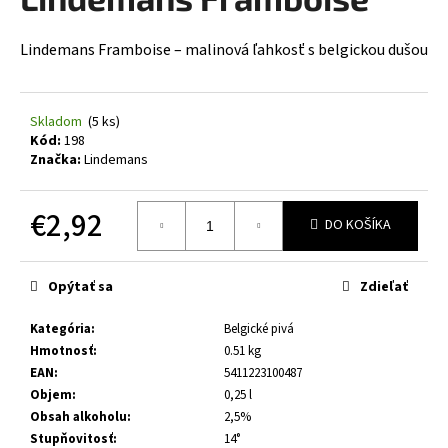
je
á
0,0
z
j
Lindemans Framboise – malinová ľahkosť s belgickou dušou
5
s
hviezdičiek.
ť
Skladom
(5 ks)
?
Kód:
198
Značka:
Lindemans
€2,92
DO KOŠÍKA
HĽADAŤ
Jednotková
cena:
Opýtať sa
Zdieľať
O
Kategória
:
Belgické pivá
d
Hmotnosť
:
0.51 kg
p
EAN
:
5411223100487
o
Objem
:
0,25 l
r
Obsah alkoholu
:
2,5%
ú
Stupňovitosť
:
14°