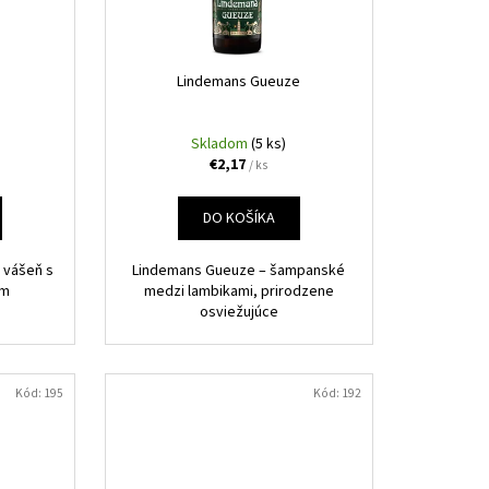
Lindemans Gueuze
Skladom
(5 ks)
€2,17
/ ks
DO KOŠÍKA
 vášeň s
Lindemans Gueuze – šampanské
om
medzi lambikami, prirodzene
osviežujúce
Kód:
195
Kód:
192