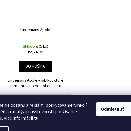
Lindemans Apple
Skladom
(5 ks)
€2,24
/ ks
DO KOŠÍKA
Lindemans Apple – jablko, ktoré
fermentovalo do dokonalosti
enie obsahu a reklám, poskytovanie funkcií
7
položiek celko
Odmietnuť
O
édií a analýzu návštevnosti používame
v
e. Viac informácií
tu
.
l
á
iť nastavenie cookies