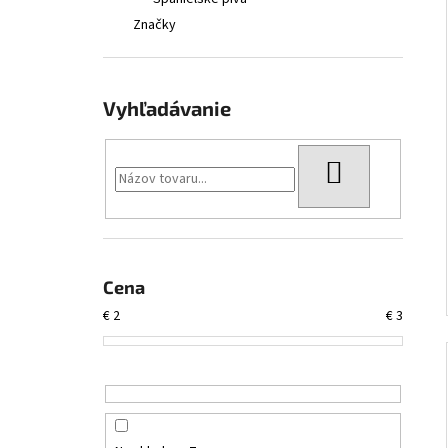
SIERRA NEVADA CITRA LITTLE THING
Značky
€4,45
Vyhľadávanie
HĽADAŤ
Cena
€
2
€
3