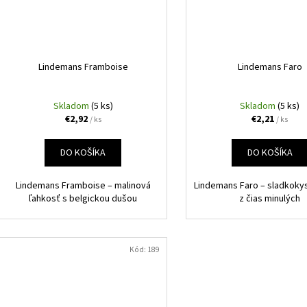
Lindemans Framboise
Lindemans Faro
Skladom
(5 ks)
Skladom
(5 ks)
€2,92
€2,21
/ ks
/ ks
DO KOŠÍKA
DO KOŠÍKA
Lindemans Framboise – malinová
Lindemans Faro – sladkokys
ľahkosť s belgickou dušou
z čias minulých
Kód:
189