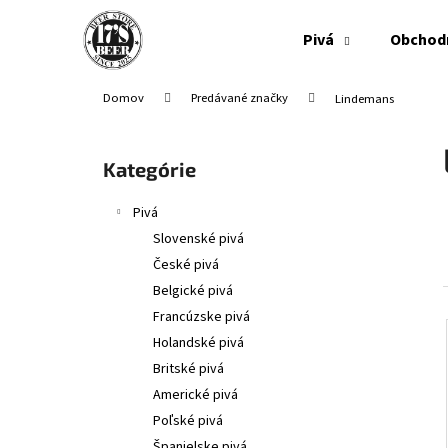
K
Prejsť
na
o
Pivá
Obchod
obsah
Späť
Späť
š
do
do
í
Domov
Predávané značky
Lindemans
obchodu
obchodu
k
B
o
Preskočiť
Kategórie
č
kategórie
n
Pivá
ý
Slovenské pivá
p
České pivá
a
Belgické pivá
n
Francúzske pivá
e
Holandské pivá
l
Britské pivá
Americké pivá
Poľské pivá
Španielske pivá