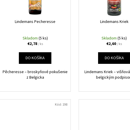
OLD COCK SKALP
OLD COCK KAŠE
o
r
€4,95
€5,45
d
o
u
d
Lindemans Pecheresse
Lindemans Kriek
k
u
t
k
Skladom
(5 ks)
Skladom
(5 ks)
o
€2,78
€2,60
t
/ ks
/ ks
v
o
DO KOŠÍKA
DO KOŠÍKA
v
Pêcheresse – broskyňové pokušenie
Lindemans Kriek – višňová
z Belgicka
belgickým podpis
Kód:
198