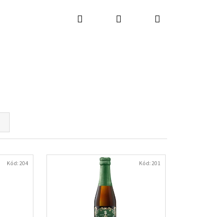
Hľadať
Prihlásenie
Nákupný
košík
Kód:
204
Kód:
201
Nasledujúce