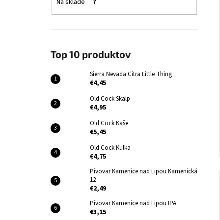
Na sklade
7
Top 10 produktov
Sierra Nevada Citra Little Thing
€4,45
Old Cock Skalp
€4,95
Old Cock Kaše
€5,45
Old Cock Kulka
€4,75
Pivovar Kamenice nad Lipou Kamenická
12
€2,49
Pivovar Kamenice nad Lipou IPA
€3,15