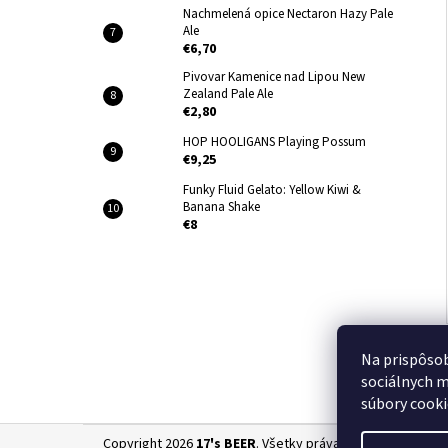
Nachmelená opice Nectaron Hazy Pale
Ale
€6,70
Pivovar Kamenice nad Lipou New
Zealand Pale Ale
€2,80
HOP HOOLIGANS Playing Possum
€9,25
Funky Fluid Gelato: Yellow Kiwi &
Banana Shake
€8
Na prispôsob
sociálnych m
súbory cooki
Z
Copyright 2026
17's BEER
. Všetky práva vyhradené.
Uprav